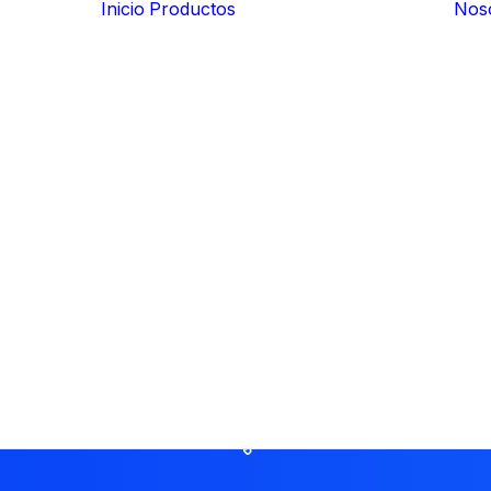
Inicio
Productos
Nos
Previsión social
Fondos de ahorro
Cajas de ahorro
Planes de
pensiones
Consultas y
reportes
Business
Intelligence (BI)
Procesos
fiscales
Soluciones para
admin
el sistema
financiero