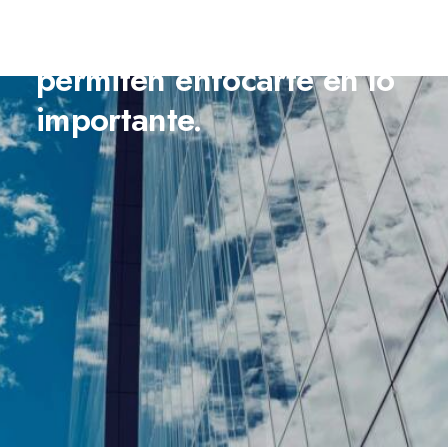
soluciones
que
te
permiten
enfocarte
en
lo
importante.