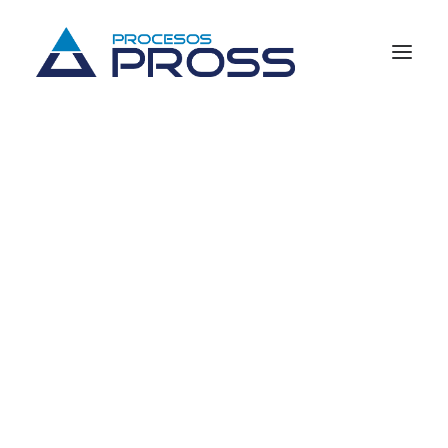
Previsión social
Fondos de ahorro
Cajas de ahorro
Planes de pensiones
Consultas y reportes
Business Intelligence (BI)
Procesos fiscales
Soluciones para el sistema financiero
Quiénes somos
Historia
Ventajas
Damos
tranquilidad
y
confianza
con