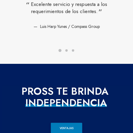
Excelente servicio y respuesta a los
requerimientos de los clientes.
Luis Harp Yunes / Compass Group
PROSS
TE
BRINDA
T
E
C
N
O
L
O
G
Í
A
VENTAJAS