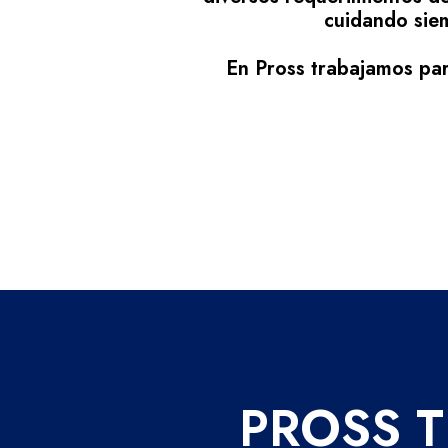
cuidando siem
En
Pross
trabajamos para
PROSS
T