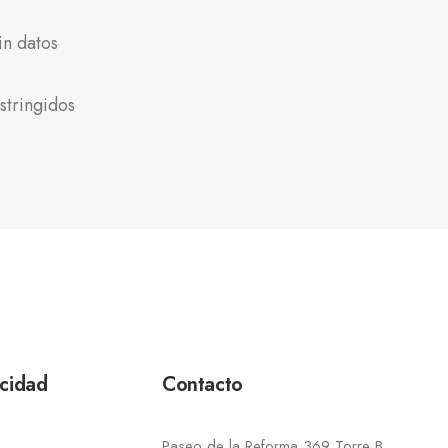
in datos
stringidos
acidad
Contacto
Paseo de la Reforma 369 Torre B