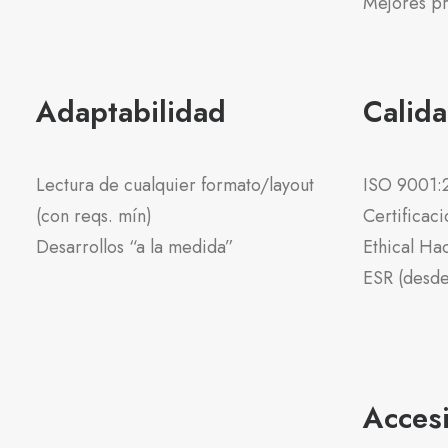
Mejores pr
Adaptabilidad
Calid
Lectura de cualquier formato/layout
ISO 9001:2
(con reqs. mín)
Certificac
Desarrollos “a la medida”
Ethical Ha
ESR (desd
Accesi