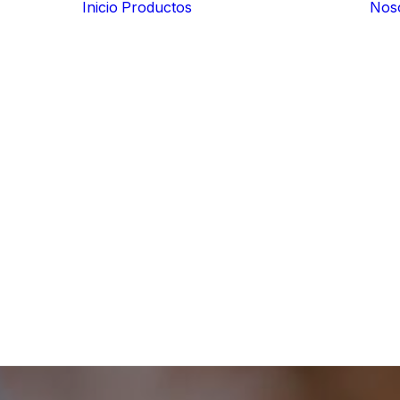
Inicio
Productos
Nos
Previsión social
Fondos de ahorro
Cajas de ahorro
Planes de
pensiones
Consultas y
reportes
Business
Intelligence (BI)
Procesos
fiscales
Soluciones para
el sistema
financiero