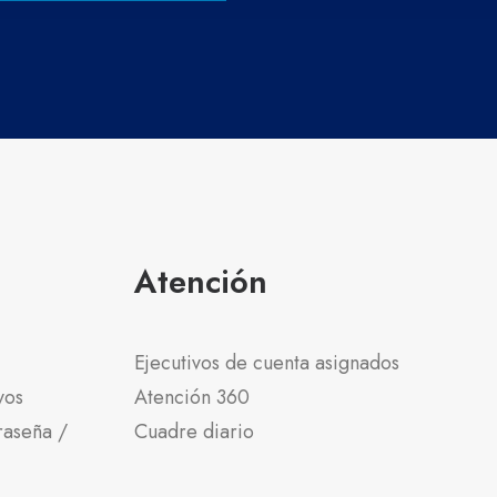
Atención
Ejecutivos de cuenta asignados
vos
Atención 360
raseña /
Cuadre diario