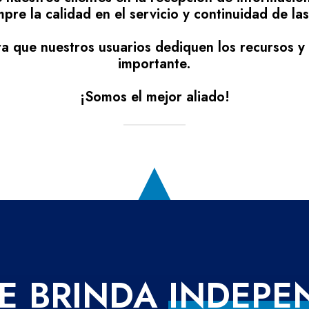
pre la calidad en el servicio y continuidad de la
 que nuestros usuarios dediquen los recursos y e
importante.
¡Somos el mejor aliado!
E
BRINDA
I
N
D
E
P
E