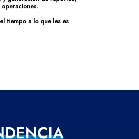
s operaciones.
l tiempo a lo que les es
N
D
E
N
C
I
A