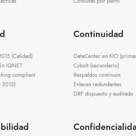
ácticas
Consultas por perfil
ad
Continuidad
015 (Calidad)
DataCenter en KIO (primar
ión IQNET
Cybolt (secundario)
cking compliant
Respaldos continuos
e 2012)
Enlaces redundantes
DRP dispuesto y auditado
bilidad
Confidencialid