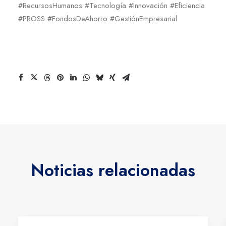
#RecursosHumanos #Tecnología #Innovación #Eficiencia
#PROSS #FondosDeAhorro #GestiónEmpresarial
Noticias relacionadas