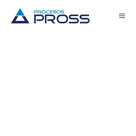
Previsión social
Fondos de ahorro
Cajas de ahorro
Mi cuenta
Planes de pensiones
Consultas y reportes
Business Intelligence (BI)
Procesos fiscales
[woocommerce_my_account]
Soluciones para el sistema financiero
Quiénes somos
Historia
Ventajas
Productos